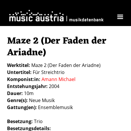
Direkt zum Inhalt
Maze 2 (Der Faden der
Ariadne)
Werktitel
Maze 2 (Der Faden der Ariadne)
Untertitel
Für Streichtrio
Komponist:in
Amann Michael
Entstehungsjahr
2004
Dauer
10m
Genre(s)
Neue Musik
Gattung(en)
Ensemblemusik
Besetzung
Trio
Besetzungsdetails