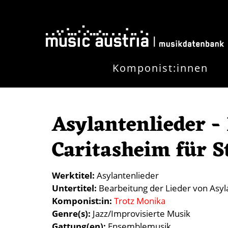
Direkt zum Inhalt
Komponist:innen
Asylantenlieder -
Caritasheim für 
Werktitel
Asylantenlieder
Untertitel
Bearbeitung der Lieder von Asyl
Komponist:in
Trotz Monika
Genre(s)
Jazz/Improvisierte Musik
Gattung(en)
Ensemblemusik