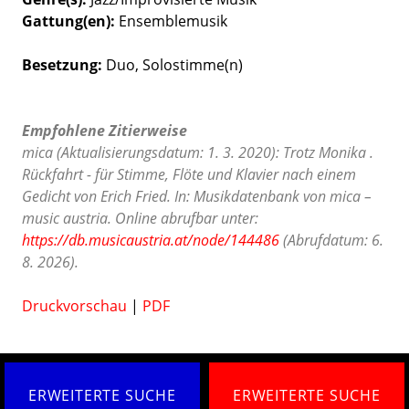
Gattung(en)
Ensemblemusik
Besetzung
Duo
Solostimme(n)
Empfohlene Zitierweise
mica (Aktualisierungsdatum: 1. 3. 2020): Trotz Monika .
Rückfahrt - für Stimme, Flöte und Klavier nach einem
Gedicht von Erich Fried. In: Musikdatenbank von mica –
music austria. Online abrufbar unter:
https://db.musicaustria.at/node/144486
(Abrufdatum: 6.
8. 2026).
Druckvorschau
|
PDF
ERWEITERTE SUCHE
ERWEITERTE SUCHE