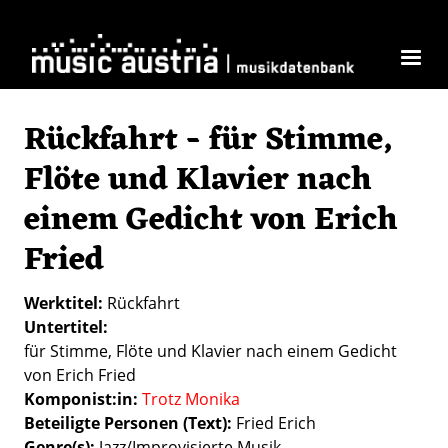
Direkt zum Inhalt
Rückfahrt - für Stimme,
Flöte und Klavier nach
einem Gedicht von Erich
Fried
Werktitel
Rückfahrt
Untertitel
für Stimme, Flöte und Klavier nach einem Gedicht
von Erich Fried
Komponist:in
Trotz Monika
Beteiligte Personen (Text)
Fried Erich
Genre(s)
Jazz/Improvisierte Musik