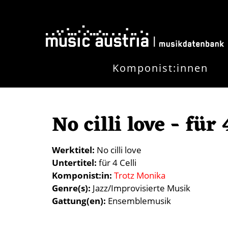
Direkt zum Inhalt
Komponist:innen
No cilli love - für 
Werktitel
No cilli love
Untertitel
für 4 Celli
Komponist:in
Trotz Monika
Genre(s)
Jazz/Improvisierte Musik
Gattung(en)
Ensemblemusik