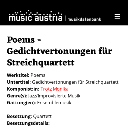
Direkt zum Inhalt
Poems -
Gedichtvertonungen für
Streichquartett
Werktitel
Poems
Untertitel
Gedichtvertonungen für Streichquartett
Komponist:in
Trotz Monika
Genre(s)
Jazz/Improvisierte Musik
Gattung(en)
Ensemblemusik
Besetzung
Quartett
Besetzungsdetails