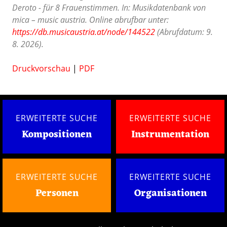
Deroto - für 8 Frauenstimmen. In: Musikdatenbank von
mica – music austria. Online abrufbar unter:
https://db.musicaustria.at/node/144522
(Abrufdatum: 9.
8. 2026).
Druckvorschau
|
PDF
ERWEITERTE SUCHE
ERWEITERTE SUCHE
Kompositionen
Instrumentation
ERWEITERTE SUCHE
ERWEITERTE SUCHE
Personen
Organisationen