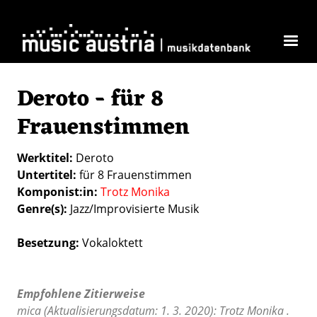
Direkt zum Inhalt
Deroto - für 8
Frauenstimmen
Werktitel
Deroto
Untertitel
für 8 Frauenstimmen
Komponist:in
Trotz Monika
Genre(s)
Jazz/Improvisierte Musik
Besetzung
Vokaloktett
Empfohlene Zitierweise
mica (Aktualisierungsdatum: 1. 3. 2020): Trotz Monika .