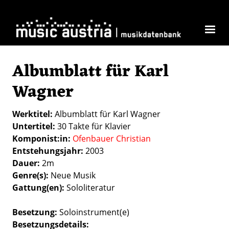
Direkt zum Inhalt
Albumblatt für Karl
Wagner
Werktitel
Albumblatt für Karl Wagner
Untertitel
30 Takte für Klavier
Komponist:in
Ofenbauer Christian
Entstehungsjahr
2003
Dauer
2m
Genre(s)
Neue Musik
Gattung(en)
Sololiteratur
Besetzung
Soloinstrument(e)
Besetzungsdetails