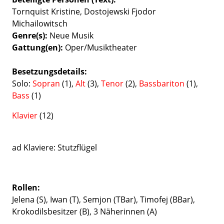
Tornquist Kristine, Dostojewski Fjodor
Michailowitsch
Genre(s)
Neue Musik
Gattung(en)
Oper/Musiktheater
Besetzungsdetails
Solo:
Sopran
(1),
Alt
(3),
Tenor
(2),
Bassbariton
(1),
Bass
(1)
Klavier
(12)
ad Klaviere: Stutzflügel
Rollen:
Jelena (S), Iwan (T), Semjon (TBar), Timofej (BBar),
Krokodilsbesitzer (B), 3 Näherinnen (A)