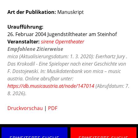
Art der Publikation
Manuskript
Uraufführung:
26. Februar 2004 Jugendstiltheater am Steinhof
Veranstalter:
sirene Operntheater
Empfohlene Zitierweise
mica (Aktualisierungsdatum: 1. 3. 2020): Everhartz Jury .
Das Krokodil - Eine Spieloper nach einer Geschichte von
F. Dostojewski. In: Musikdatenbank von mica – music
austria. Online abrufbar unter:
https://db.musicaustria.at/node/147014
(Abrufdatum: 7.
8. 2026).
Druckvorschau
|
PDF