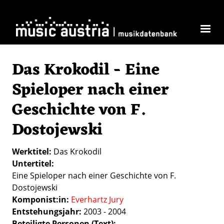
Direkt zum Inhalt
Das Krokodil - Eine
Spieloper nach einer
Geschichte von F.
Dostojewski
Werktitel
Das Krokodil
Untertitel
Eine Spieloper nach einer Geschichte von F.
Dostojewski
Komponist:in
Everhartz Jury
Entstehungsjahr
2003 - 2004
Beteiligte Personen (Text)