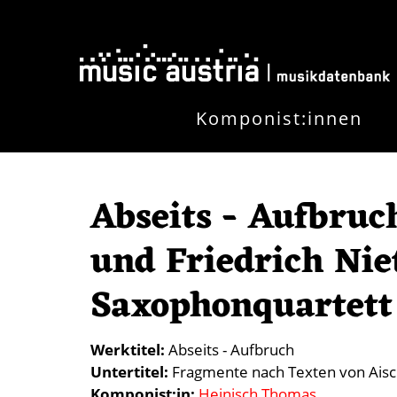
Direkt zum Inhalt
Komponist:innen
Abseits - Aufbruc
und Friedrich Nie
Saxophonquartett
Werktitel
Abseits - Aufbruch
Untertitel
Fragmente nach Texten von Aisch
Komponist:in
Heinisch Thomas