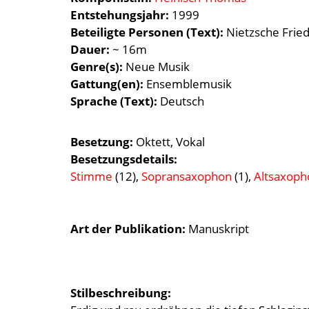
Entstehungsjahr
1999
Beteiligte Personen (Text)
Nietzsche Fried
Dauer
~ 16m
Genre(s)
Neue Musik
Gattung(en)
Ensemblemusik
Sprache (Text)
Deutsch
Besetzung
Oktett
Vokal
Besetzungsdetails
Stimme
(12),
Sopransaxophon
(1),
Altsaxoph
Art der Publikation
Manuskript
Stilbeschreibung: