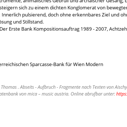
strumente, animalisches Gebrüll und archaischer Gesang,
 steigern sich zu einem dichten Konglomerat von bewegt
 Innerlich pulsierend, doch ohne erkennbares Ziel und ohn
sung und Stillstand.
Der Erste Bank Kompositionsauftrag 1989 - 2007, Achtzehn
terreichischen Sparcasse-Bank für Wien Modern
 Thomas . Abseits - Aufbruch - Fragmente nach Texten von Aischyl
atenbank von mica – music austria. Online abrufbar unter:
https