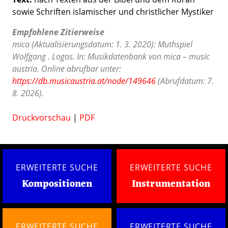
sowie Schriften islamischer und christlicher Mystiker
Empfohlene Zitierweise
mica (Aktualisierungsdatum: 1. 3. 2020): Muthspiel
Wolfgang . Logos. In: Musikdatenbank von mica – music
austria. Online abrufbar unter:
https://db.musicaustria.at/node/149646
(Abrufdatum: 7.
8. 2026).
Druckvorschau
|
PDF
ERWEITERTE SUCHE
ERWEITERTE SUCHE
Kompositionen
Instrumentation
ERWEITERTE SUCHE
ERWEITERTE SUCHE