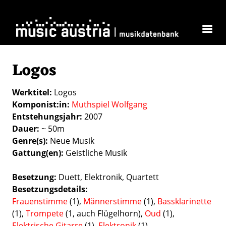
Direkt zum Inhalt
Logos
Werktitel
Logos
Komponist:in
Muthspiel Wolfgang
Entstehungsjahr
2007
Dauer
~ 50m
Genre(s)
Neue Musik
Gattung(en)
Geistliche Musik
Besetzung
Duett
Elektronik
Quartett
Besetzungsdetails
Frauenstimme
(1),
Männerstimme
(1),
Bassklarinette
(1),
Trompete
(1, auch Flügelhorn),
Oud
(1),
Elektrische Gitarre
(1),
Elektronik
(1)