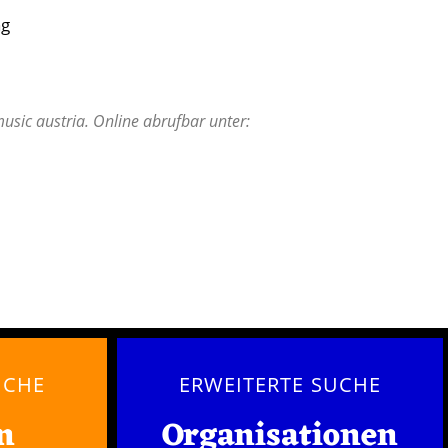
ng
music austria. Online abrufbar unter:
UCHE
ERWEITERTE SUCHE
n
Organisationen