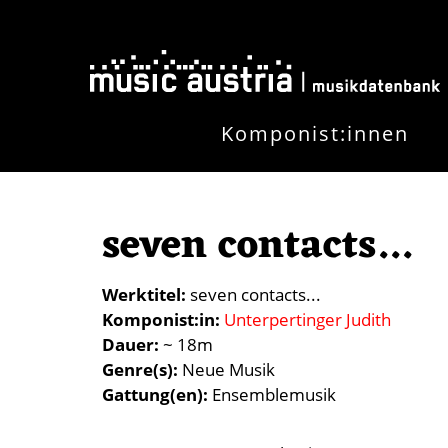
Direkt zum Inhalt
Komponist:innen
seven contacts...
Werktitel
seven contacts...
Komponist:in
Unterpertinger Judith
Dauer
~ 18m
Genre(s)
Neue Musik
Gattung(en)
Ensemblemusik