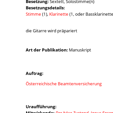
Besetzung
Sextett
Solostimme(n)
Besetzungsdetails
Stimme
(1),
Klarinette
(1, oder Bassklarinette
die Gitarre wird präpariert
Art der Publikation
Manuskript
Auftrag:
Österreichische Beamtenversicherung
Uraufführung:
Mitwirkende:
Der böse Zustand
,
Janus Ense