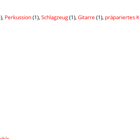
),
Perkussion
(1),
Schlagzeug
(1),
Gitarre
(1),
präpariertes K
mble