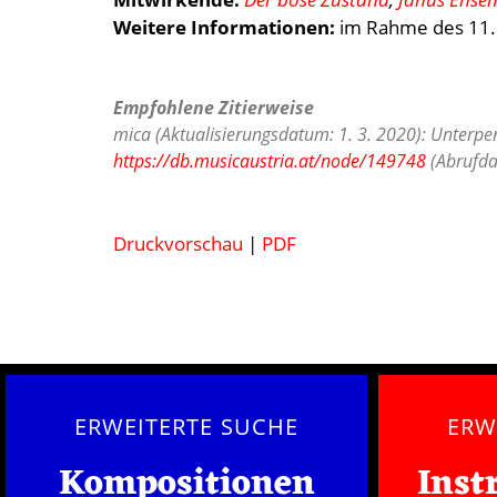
Weitere Informationen:
im Rahme des 11.
Empfohlene Zitierweise
mica (Aktualisierungsdatum: 1. 3. 2020): Unterpert
https://db.musicaustria.at/node/149748
(Abrufda
Druckvorschau
|
PDF
ERWEITERTE SUCHE
ERW
Kompositionen
Inst