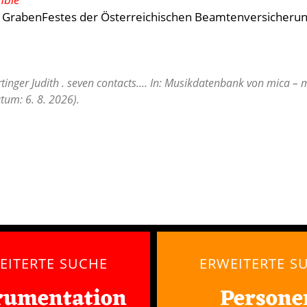
 GrabenFestes der Österreichischen Beamtenversicheru
inger Judith . seven contacts.... In: Musikdatenbank von mica – 
tum: 6. 8. 2026).
EITERTE SUCHE
ERWEITERTE S
rumentation
Persone