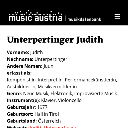
Direkt zum Inhalt
Unterpertinger Judith
Vorname
Judith
Nachname
Unterpertinger
Andere Namen
Juun
erfasst als
Komponist:in
Interpret:in
Performancekünstler:in
Ausbildner:in
Musikvermittler:in
Genre
Neue Musik
Elektronik
Improvisierte Musik
Instrument(e)
Klavier
Violoncello
Geburtsjahr
1977
Geburtsort
Hall in Tirol
Geburtsland
Österreich
Webseite
Judith Unterpertinger