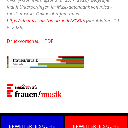
Judith Unterpertinger. In: Musikdatenbank von mica –
music austria. Online abrufbar unter:
https://db.musicaustria.at/node/81806
(Abrufdatum: 10.
8. 2026).
Druckvorschau
|
PDF
ERWEITERTE SUCHE
ERWEITERTE SUCHE