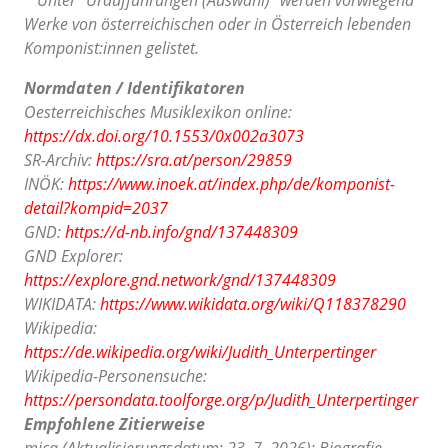
Werke von österreichischen oder in Österreich lebenden
Komponist:innen gelistet.
Normdaten / Identifikatoren
Oesterreichisches Musiklexikon online:
https://dx.doi.org/10.1553/0x002a3073
SR-Archiv:
https://sra.at/person/29859
INÖK:
https://www.inoek.at/index.php/de/komponist-
detail?kompid=2037
GND:
https://d-nb.info/gnd/137448309
GND Explorer:
https://explore.gnd.network/gnd/137448309
WIKIDATA:
https://www.wikidata.org/wiki/Q118378290
Wikipedia:
https://de.wikipedia.org/wiki/Judith_Unterpertinger
Wikipedia-Personensuche:
https://persondata.toolforge.org/p/Judith_Unterpertinger
Empfohlene Zitierweise
mica (Aktualisierungsdatum: 23. 7. 2026): Biografie