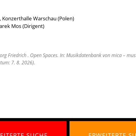
, Konzerthalle Warschau (Polen)
arek Mos (Dirigent)
org Friedrich . Open Spaces. In: Musikdatenbank von mica – musi
tum: 7. 8. 2026).
EITERTE SUCHE
ERWEITERTE S