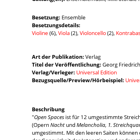
Besetzung
Ensemble
Besetzungsdetails
Violine
(6),
Viola
(2),
Violoncello
(2),
Kontraba
Art der Publikation
Verlag
Titel der Veröffentlichung
Georg Friedric
Verlag/Verleger
Universal Edition
Bezugsquelle/Preview/Hörbeispiel:
Univer
Beschribung
"
Open Spaces
ist für 12 umgestimmte Strei
(Opern
Nacht
und
Melancholia, 1. Streichquar
umgestimmt. Mit den leeren Saiten können da