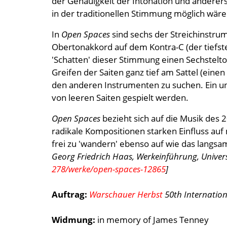
der Genauigkeit der Intonation und anderers
in der traditionellen Stimmung möglich wäre
In
Open Spaces
sind sechs der Streichinstrume
Obertonakkord auf dem Kontra-C (der tiefst
'Schatten' dieser Stimmung einen Sechstelto
Greifen der Saiten ganz tief am Sattel (eine
den anderen Instrumenten zu suchen. Ein un
von leeren Saiten gespielt werden.
Open Spaces
bezieht sich auf die Musik de
radikale Kompositionen starken Einfluss auf
frei zu 'wandern' ebenso auf wie das langs
Georg Friedrich Haas, Werkeinführung, Univers
278/werke/open-spaces-12865
]
Auftrag:
Warschauer Herbst
50th Internation
Widmung:
in memory of James Tenney