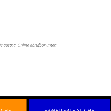
c austria. Online abrufbar unter:
UCHE
ERWEITERTE SUCHE