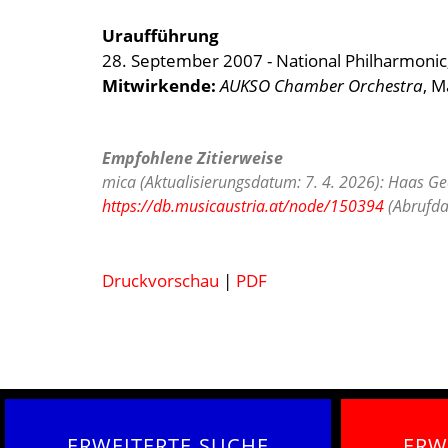
Uraufführung
28. September 2007 - National Philharmonic
Mitwirkende:
AUKSO Chamber Orchestra
, M
Empfohlene Zitierweise
mica (Aktualisierungsdatum: 7. 4. 2026): Haas Ge
https://db.musicaustria.at/node/150394
(Abrufda
Druckvorschau
|
PDF
ERWEITERTE SUCHE
ERW