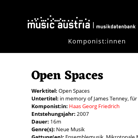
Direkt zum Inhalt
Komponist:innen
Open Spaces
Werktitel
Open Spaces
Untertitel
in memory of James Tenney, für
Komponist:in
Haas Georg Friedrich
Entstehungsjahr
2007
Dauer
16m
Genre(s)
Neue Musik
Gattung(en)
Ensemblemusik
Mikrotonale 