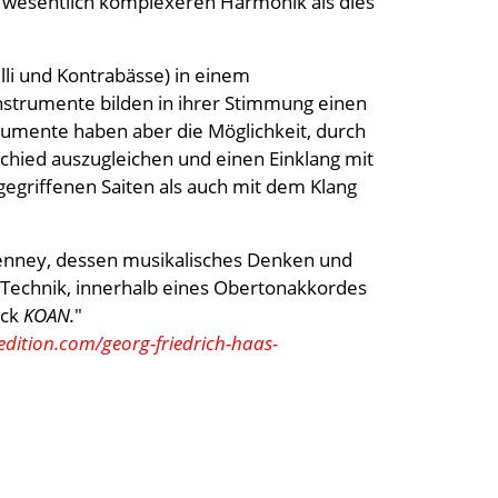
er wesentlich komplexeren Harmonik als dies
elli und Kontrabässe) in einem
nstrumente bilden in ihrer Stimmung einen
trumente haben aber die Möglichkeit, durch
rschied auszugleichen und einen Einklang mit
egriffenen Saiten als auch mit dem Klang
enney, dessen musikalisches Denken und
 Technik, innerhalb eines Obertonakkordes
ück
KOAN.
"
edition.com/georg-friedrich-haas-