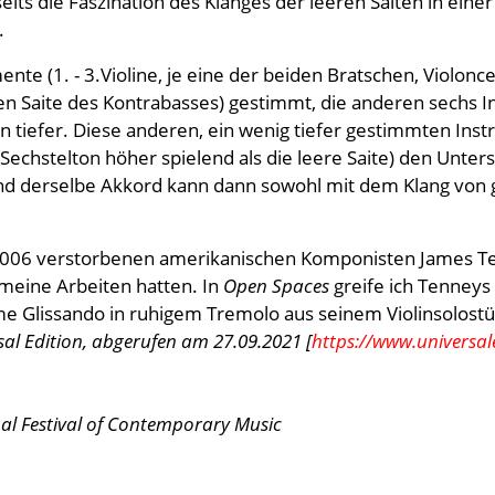
eits die Faszination des Klanges der leeren Saiten in ein
.
nte (1. - 3.Violine, je eine der beiden Bratschen, Violonc
en Saite des Kontrabasses) gestimmt, die anderen sechs I
n tiefer. Diese anderen, ein wenig tiefer gestimmten Ins
n Sechstelton höher spielend als die leere Saite) den Unte
d derselbe Akkord kann dann sowohl mit dem Klang von g
s 2006 verstorbenen amerikanischen Komponisten James T
 meine Arbeiten hatten. In
Open Spaces
greife ich Tenneys
ame Glissando in ruhigem Tremolo aus seinem Violinsolost
al Edition, abgerufen am 27.09.2021 [
https://www.universal
al Festival of Contemporary Music