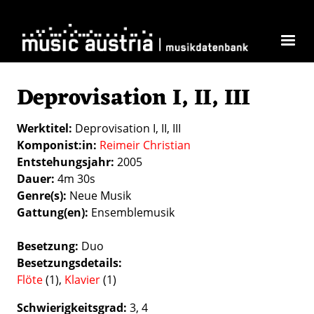
Direkt zum Inhalt
Deprovisation I, II, III
Werktitel
Deprovisation I, II, III
Komponist:in
Reimeir Christian
Entstehungsjahr
2005
Dauer
4m 30s
Genre(s)
Neue Musik
Gattung(en)
Ensemblemusik
Besetzung
Duo
Besetzungsdetails
Flöte
(1),
Klavier
(1)
Schwierigkeitsgrad
3
4