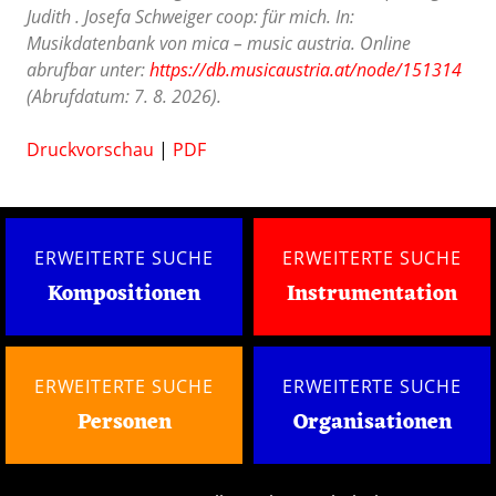
Judith . Josefa Schweiger coop: für mich. In:
Musikdatenbank von mica – music austria. Online
abrufbar unter:
https://db.musicaustria.at/node/151314
(Abrufdatum: 7. 8. 2026).
Druckvorschau
|
PDF
ERWEITERTE SUCHE
ERWEITERTE SUCHE
Kompositionen
Instrumentation
ERWEITERTE SUCHE
ERWEITERTE SUCHE
Personen
Organisationen