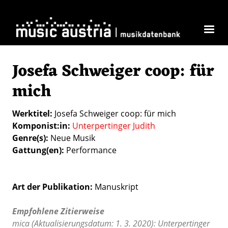
Direkt zum Inhalt
Josefa Schweiger coop: für
mich
Werktitel
Josefa Schweiger coop: für mich
Komponist:in
Unterpertinger Judith
Genre(s)
Neue Musik
Gattung(en)
Performance
Art der Publikation
Manuskript
Empfohlene Zitierweise
mica (Aktualisierungsdatum: 1. 3. 2020): Unterpertinger