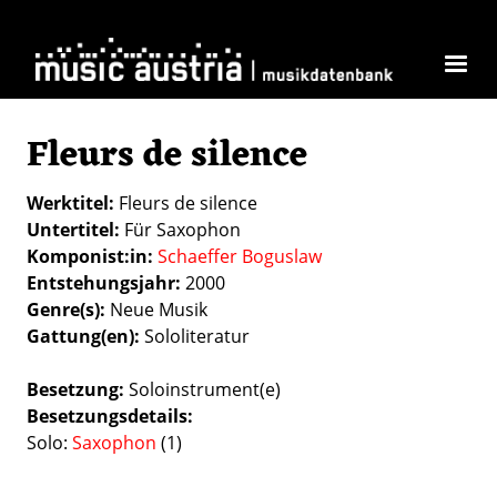
Direkt zum Inhalt
Fleurs de silence
Werktitel
Fleurs de silence
Untertitel
Für Saxophon
Komponist:in
Schaeffer Boguslaw
Entstehungsjahr
2000
Genre(s)
Neue Musik
Gattung(en)
Sololiteratur
Besetzung
Soloinstrument(e)
Besetzungsdetails
Solo:
Saxophon
(1)