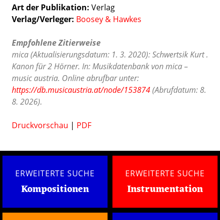
Art der Publikation
Verlag
Verlag/Verleger
Boosey & Hawkes
Empfohlene Zitierweise
mica (Aktualisierungsdatum: 1. 3. 2020): Schwertsik Kurt .
Kanon für 2 Hörner. In: Musikdatenbank von mica –
music austria. Online abrufbar unter:
https://db.musicaustria.at/node/153874
(Abrufdatum: 8.
8. 2026).
Druckvorschau
|
PDF
ERWEITERTE SUCHE
ERWEITERTE SUCHE
Kompositionen
Instrumentation