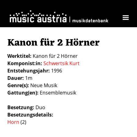
Direkt zum Inhalt
Kanon für 2 Hörner
Werktitel
Kanon für 2 Hörner
Komponist:in
Schwertsik Kurt
Entstehungsjahr
1996
Dauer
1m
Genre(s)
Neue Musik
Gattung(en)
Ensemblemusik
Besetzung
Duo
Besetzungsdetails
Horn
(2)