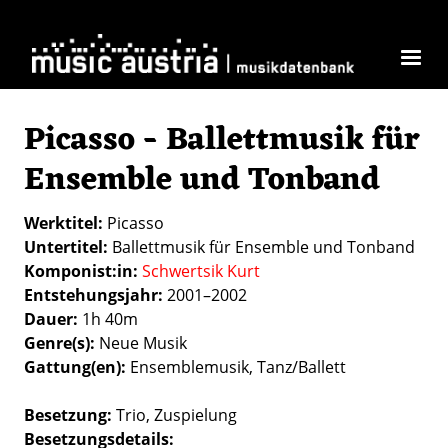
Direkt zum Inhalt
Picasso - Ballettmusik für
Ensemble und Tonband
Werktitel
Picasso
Untertitel
Ballettmusik für Ensemble und Tonband
Komponist:in
Schwertsik Kurt
Entstehungsjahr
2001–2002
Dauer
1h 40m
Genre(s)
Neue Musik
Gattung(en)
Ensemblemusik
Tanz/Ballett
Besetzung
Trio
Zuspielung
Besetzungsdetails