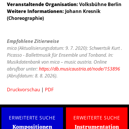
Veranstaltende Organisation:
Volksbühne Berlin
Weitere Informationen:
Johann Kresnik
(Choreographie)
Empfohlene Zitierweise
mica (Aktualisierungsdatum: 9. 7. 2020): Schwertsik Kurt .
Picasso - Ballettmusik für Ensemble und Tonband. In:
Musikdatenbank von mica – music austria. Online
abrufbar unter:
https://db.musicaustria.at/node/153896
(Abrufdatum: 8. 8. 2026).
Druckvorschau
|
PDF
ERWEITERTE SUCHE
ERWEITERTE SUCHE
Kompositionen
Instrumentation