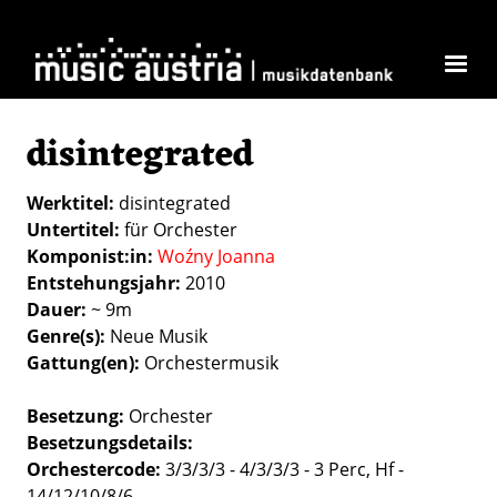
Direkt zum Inhalt
disintegrated
Werktitel
disintegrated
Untertitel
für Orchester
Komponist:in
Woźny Joanna
Entstehungsjahr
2010
Dauer
~ 9m
Genre(s)
Neue Musik
Gattung(en)
Orchestermusik
Besetzung
Orchester
Besetzungsdetails
Orchestercode:
3/3/3/3 - 4/3/3/3 - 3 Perc, Hf -
14/12/10/8/6