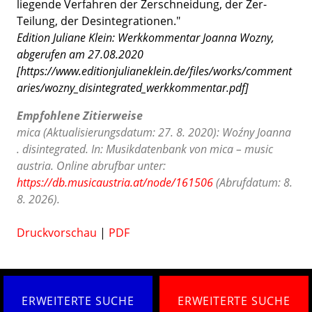
liegende Verfahren der Zerschneidung, der Zer-
Teilung, der Desintegrationen."
Edition Juliane Klein: Werkkommentar Joanna Wozny,
abgerufen am 27.08.2020
[https://www.editionjulianeklein.de/files/works/comment
aries/wozny_disintegrated_werkkommentar.pdf]
Empfohlene Zitierweise
mica (Aktualisierungsdatum: 27. 8. 2020): Woźny Joanna
. disintegrated. In: Musikdatenbank von mica – music
austria. Online abrufbar unter:
https://db.musicaustria.at/node/161506
(Abrufdatum: 8.
8. 2026).
Druckvorschau
|
PDF
ERWEITERTE SUCHE
ERWEITERTE SUCHE