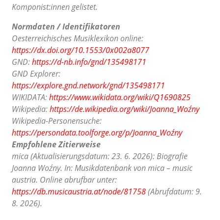
Komponist:innen gelistet.
Normdaten / Identifikatoren
Oesterreichisches Musiklexikon online:
https://dx.doi.org/10.1553/0x002a8077
GND:
https://d-nb.info/gnd/135498171
GND Explorer:
https://explore.gnd.network/gnd/135498171
WIKIDATA:
https://www.wikidata.org/wiki/Q1690825
Wikipedia:
https://de.wikipedia.org/wiki/Joanna_Woźny
Wikipedia-Personensuche:
https://persondata.toolforge.org/p/Joanna_Woźny
Empfohlene Zitierweise
mica (Aktualisierungsdatum: 23. 6. 2026): Biografie
Joanna Woźny. In: Musikdatenbank von mica – music
austria. Online abrufbar unter:
https://db.musicaustria.at/node/81758
(Abrufdatum: 9.
8. 2026).