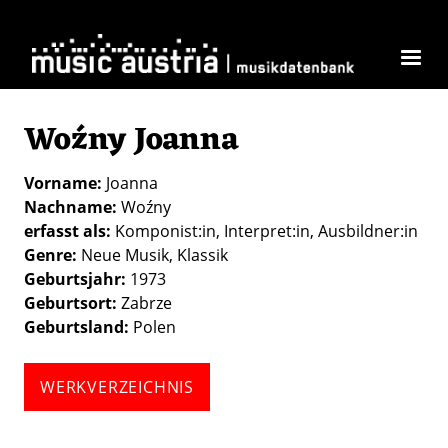
Direkt zum Inhalt
Woźny Joanna
Vorname
Joanna
Nachname
Woźny
erfasst als
Komponist:in
Interpret:in
Ausbildner:in
Genre
Neue Musik
Klassik
Geburtsjahr
1973
Geburtsort
Zabrze
Geburtsland
Polen
WERKVERZEICHNIS