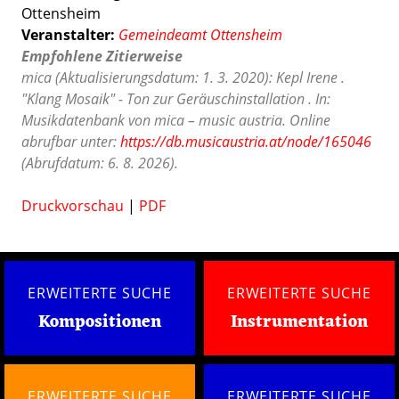
Ottensheim
Veranstalter:
Gemeindeamt Ottensheim
Empfohlene Zitierweise
mica (Aktualisierungsdatum: 1. 3. 2020): Kepl Irene .
"Klang Mosaik" - Ton zur Geräuschinstallation . In:
Musikdatenbank von mica – music austria. Online
abrufbar unter:
https://db.musicaustria.at/node/165046
(Abrufdatum: 6. 8. 2026).
Druckvorschau
|
PDF
ERWEITERTE SUCHE
ERWEITERTE SUCHE
Kompositionen
Instrumentation
ERWEITERTE SUCHE
ERWEITERTE SUCHE