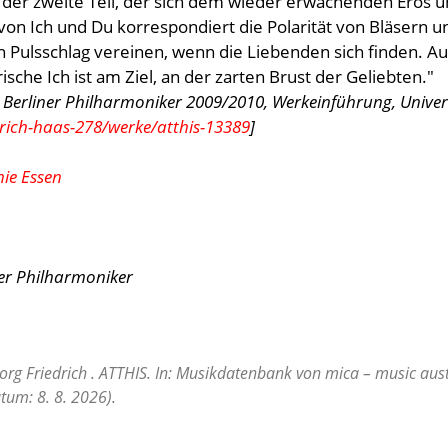
 der zweite Teil, der sich dem wieder erwachenden Eros
n Ich und Du korrespondiert die Polarität von Bläsern un
Pulsschlag vereinen, wenn die Liebenden sich finden. Auf
ische Ich ist am Ziel, an der zarten Brust der Geliebten."
Berliner Philharmoniker 2009/2010, Werkeinführung, Univer
drich-haas-278/werke/atthis-13389
]
ie Essen
er Philharmoniker
rg Friedrich . ATTHIS. In: Musikdatenbank von mica – music aust
tum: 8. 8. 2026).