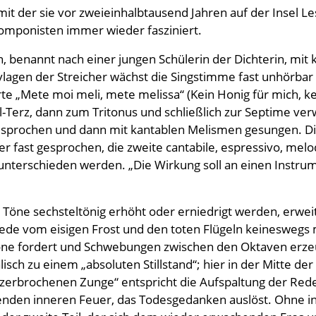
t der sie vor zweieinhalbtausend Jahren auf der Insel L
omponisten immer wieder fasziniert.
n, benannt nach einer jungen Schülerin der Dichterin, mi
gen der Streicher wächst die Singstimme fast unhörbar he
te „Mete moi meli, mete melissa“ (Kein Honig für mich, ke
ll-Terz, dann zum Tritonus und schließlich zur Septime ve
esprochen und dann mit kantablen Melismen gesungen. Die
ter fast gesprochen, die zweite cantabile, espressivo, melod
unterschieden werden. „Die Wirkung soll an einen Instru
 Töne sechsteltönig erhöht oder erniedrigt werden, erwei
r Rede vom eisigen Frost und den toten Flügeln keineswe
ne fordert und Schwebungen zwischen den Oktaven erze
isch zu einem „absoluten Stillstand“; hier in der Mitte de
rbrochenen Zunge“ entspricht die Aufspaltung der Rede 
lenden inneren Feuer, das Todesgedanken auslöst. Ohne i