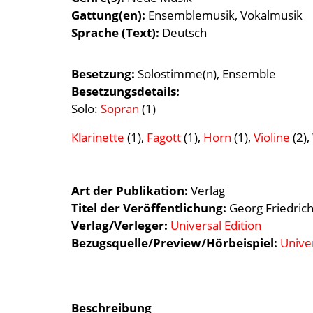
Gattung(en)
Ensemblemusik
Vokalmusik
Sprache (Text)
Deutsch
Besetzung
Solostimme(n)
Ensemble
Besetzungsdetails
Solo:
Sopran
(1)
Klarinette
(1),
Fagott
(1),
Horn
(1),
Violine
(2),
Art der Publikation
Verlag
Titel der Veröffentlichung
Georg Friedric
Verlag/Verleger
Universal Edition
Bezugsquelle/Preview/Hörbeispiel:
Univer
Beschreibung