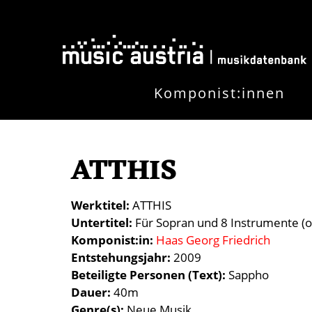
Direkt zum Inhalt
Komponist:innen
ATTHIS
Werktitel
ATTHIS
Untertitel
Für Sopran und 8 Instrumente (o
Komponist:in
Haas Georg Friedrich
Entstehungsjahr
2009
Beteiligte Personen (Text)
Sappho
Dauer
40m
Genre(s)
Neue Musik