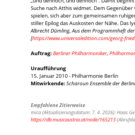
„und dennoch, und dennoch“. Damit beginnt
Suche nach Atthis widmet. Dem Gegenüber vo
spielen, sich aber zum gemeinsamen ruhigen 
stiller Epilog das Auskosten der Nähe. Das lyr
Albrecht Dümling, Aus dem Programmheft der 
[
https://www.universaledition.com/georg-frie
Auftrag:
Berliner Philharmoniker
,
Philharmon
Uraufführung
15. Januar 2010 - Philharmonie Berlin
Mitwirkende:
Scharoun Ensemble der Berlin
Empfohlene Zitierweise
mica (Aktualisierungsdatum: 7. 4. 2026): Haas Geo
https://db.musicaustria.at/node/165213
(Abrufda