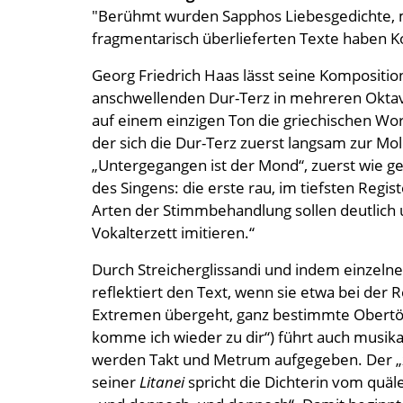
"Berühmt wurden Sapphos Liebesgedichte, mi
fragmentarisch überlieferten Texte haben K
Georg Friedrich Haas lässt seine Kompositio
anschwellenden Dur-Terz in mehreren Oktavla
auf einem einzigen Ton die griechischen Wor
der sich die Dur-Terz zuerst langsam zur Mo
„Untergegangen ist der Mond“, zuerst wie g
des Singens: die erste rau, im tiefsten Regis
Arten der Stimmbehandlung sollen deutlich 
Vokalterzett imitieren.“
Durch Streicherglissandi und indem einzelne
reflektiert den Text, wenn sie etwa bei de
Extremen übergeht, ganz bestimmte Obertö
komme ich wieder zu dir“) führt auch musikal
werden Takt und Metrum aufgegeben. Der „ze
seiner
Litanei
spricht die Dichterin vom quä