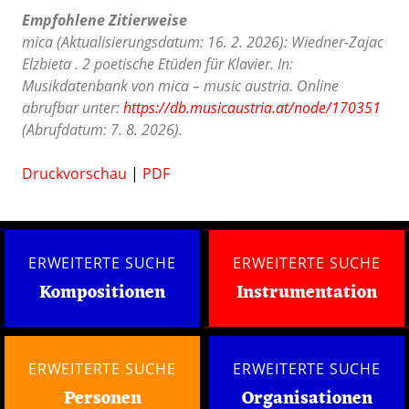
Empfohlene Zitierweise
mica (Aktualisierungsdatum: 16. 2. 2026): Wiedner-Zajac
Elzbieta . 2 poetische Etüden für Klavier. In:
Musikdatenbank von mica – music austria. Online
abrufbar unter:
https://db.musicaustria.at/node/170351
(Abrufdatum: 7. 8. 2026).
Druckvorschau
|
PDF
ERWEITERTE SUCHE
ERWEITERTE SUCHE
Kompositionen
Instrumentation
ERWEITERTE SUCHE
ERWEITERTE SUCHE
Personen
Organisationen