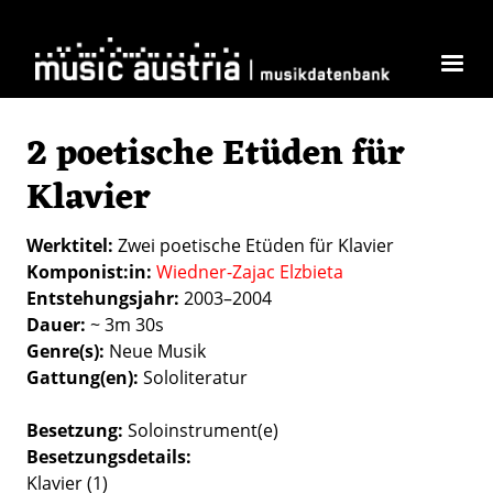
Direkt zum Inhalt
2 poetische Etüden für
Klavier
Werktitel
Zwei poetische Etüden für Klavier
Komponist:in
Wiedner-Zajac Elzbieta
Entstehungsjahr
2003–2004
Dauer
~ 3m 30s
Genre(s)
Neue Musik
Gattung(en)
Sololiteratur
Besetzung
Soloinstrument(e)
Besetzungsdetails
Klavier (1)