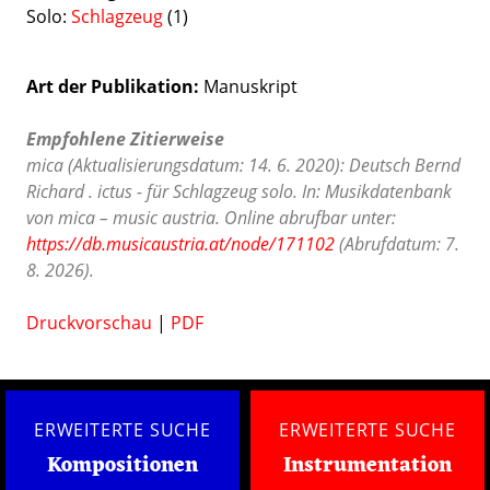
Solo:
Schlagzeug
(1)
Art der Publikation
Manuskript
Empfohlene Zitierweise
mica (Aktualisierungsdatum: 14. 6. 2020): Deutsch Bernd
Richard . ictus - für Schlagzeug solo. In: Musikdatenbank
von mica – music austria. Online abrufbar unter:
https://db.musicaustria.at/node/171102
(Abrufdatum: 7.
8. 2026).
Druckvorschau
|
PDF
ERWEITERTE SUCHE
ERWEITERTE SUCHE
Kompositionen
Instrumentation