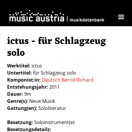
Direkt zum Inhalt
ictus - für Schlagzeug
solo
Werktitel
ictus
Untertitel
für Schlagzeug solo
Komponist:in
Deutsch Bernd Richard
Entstehungsjahr
2011
Dauer
9m
Genre(s)
Neue Musik
Gattung(en)
Sololiteratur
Besetzung
Soloinstrument(e)
Besetzungsdetails