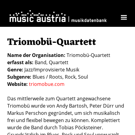
Direkt zum Inhalt
Triomobü-Quartett
Name der Organisation
Triomobü-Quartett
erfasst als
Band
Quartett
Genre
Jazz/Improvisierte Musik
Subgenre
Blues / Roots
Rock
Soul
Website
triomobue.com
Das mittlerweile zum Quartett angewachsene
Triomobü wurde von Andy Bartosh, Peter Dürr und
Markus Perschon gegründet, um sich musikalisch
frei und flexibel bewegen zu können. Komplettiert
wurde die Band durch Tobias Pöcksteiner.
Grundsätzlich im Blues, Rock und Soul verwurzelt,