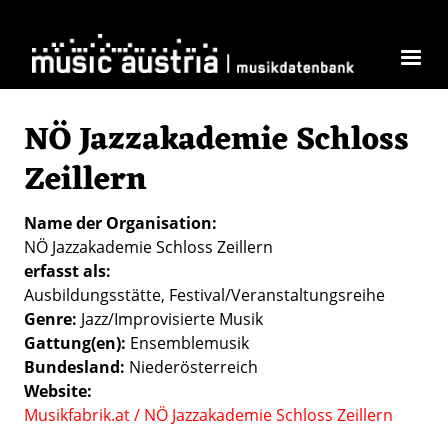
Direkt zum Inhalt
NÖ Jazzakademie Schloss
Zeillern
Name der Organisation
NÖ Jazzakademie Schloss Zeillern
erfasst als
Ausbildungsstätte
Festival/Veranstaltungsreihe
Genre
Jazz/Improvisierte Musik
Gattung(en)
Ensemblemusik
Bundesland
Niederösterreich
Website
Musikfabrik.at / NÖ Jazzakademie Schloss Zeillern