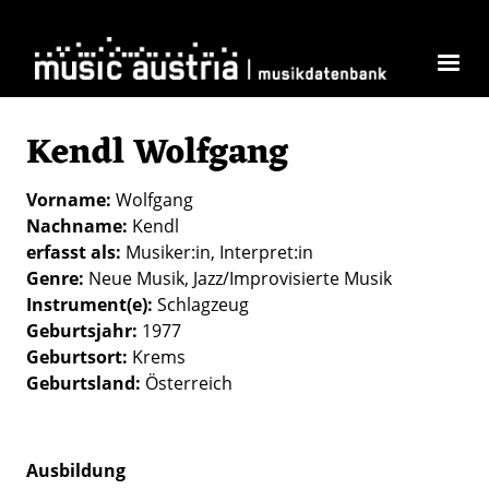
Direkt zum Inhalt
Kendl Wolfgang
Vorname
Wolfgang
Nachname
Kendl
erfasst als
Musiker:in
Interpret:in
Genre
Neue Musik
Jazz/Improvisierte Musik
Instrument(e)
Schlagzeug
Geburtsjahr
1977
Geburtsort
Krems
Geburtsland
Österreich
Ausbildung