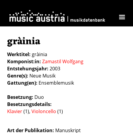
Direkt zum Inhalt
gràinia
Werktitel
gràinia
Komponist:in
Zamastil Wolfgang
Entstehungsjahr
2003
Genre(s)
Neue Musik
Gattung(en)
Ensemblemusik
Besetzung
Duo
Besetzungsdetails
Klavier
(1),
Violoncello
(1)
Art der Publikation
Manuskript