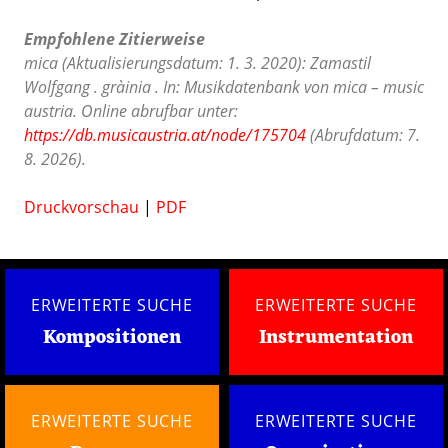
Empfohlene Zitierweise
mica (Aktualisierungsdatum: 1. 3. 2020): Zamastil
Wolfgang . gràinia . In: Musikdatenbank von mica – music
austria. Online abrufbar unter:
https://db.musicaustria.at/node/175704
(Abrufdatum: 7.
8. 2026).
Druckvorschau
|
PDF
ERWEITERTE SUCHE
ERWEITERTE SUCHE
Kompositionen
Instrumentation
ERWEITERTE SUCHE
ERWEITERTE SUCHE