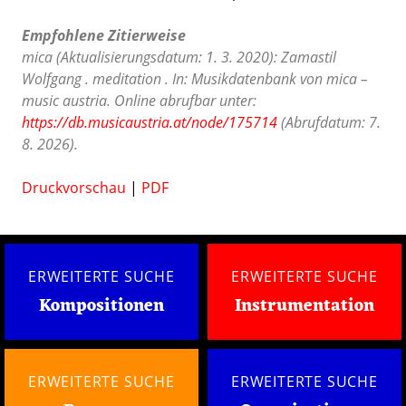
Empfohlene Zitierweise
mica (Aktualisierungsdatum: 1. 3. 2020): Zamastil
Wolfgang . meditation . In: Musikdatenbank von mica –
music austria. Online abrufbar unter:
https://db.musicaustria.at/node/175714
(Abrufdatum: 7.
8. 2026).
Druckvorschau
|
PDF
ERWEITERTE SUCHE
ERWEITERTE SUCHE
Kompositionen
Instrumentation
ERWEITERTE SUCHE
ERWEITERTE SUCHE