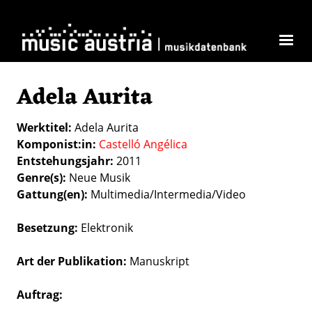
Direkt zum Inhalt
Adela Aurita
Werktitel
Adela Aurita
Komponist:in
Castelló Angélica
Entstehungsjahr
2011
Genre(s)
Neue Musik
Gattung(en)
Multimedia/Intermedia/Video
Besetzung
Elektronik
Art der Publikation
Manuskript
Auftrag: