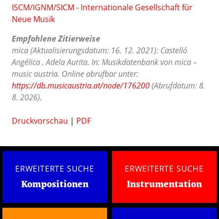
ISCM/IGNM/SICM - Internationale Gesellschaft für
Neue Musik
Empfohlene Zitierweise
mica (Aktualisierungsdatum: 16. 12. 2021): Castelló
Angélica . Adela Aurita. In: Musikdatenbank von mica –
music austria. Online abrufbar unter:
https://db.musicaustria.at/node/176200
(Abrufdatum: 8.
8. 2026).
Druckvorschau
|
PDF
ERWEITERTE SUCHE
ERWEITERTE SUCHE
Kompositionen
Instrumentation