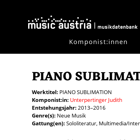
Direkt zum Inhalt
Komponist:innen
PIANO SUBLIMA
Werktitel
PIANO SUBLIMATION
Komponist:in
Unterpertinger Judith
Entstehungsjahr
2013–2016
Genre(s)
Neue Musik
Gattung(en)
Sololiteratur
Multimedia/Inte