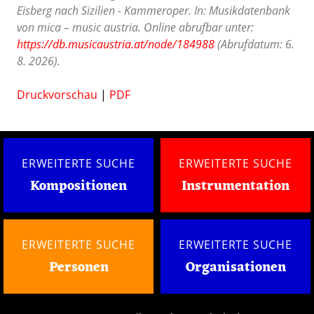
Eisberg nach Sizilien - Kammeroper. In: Musikdatenbank
von mica – music austria. Online abrufbar unter:
https://db.musicaustria.at/node/184988
(Abrufdatum: 6.
8. 2026).
Druckvorschau
|
PDF
ERWEITERTE SUCHE
ERWEITERTE SUCHE
Kompositionen
Instrumentation
ERWEITERTE SUCHE
ERWEITERTE SUCHE
Personen
Organisationen