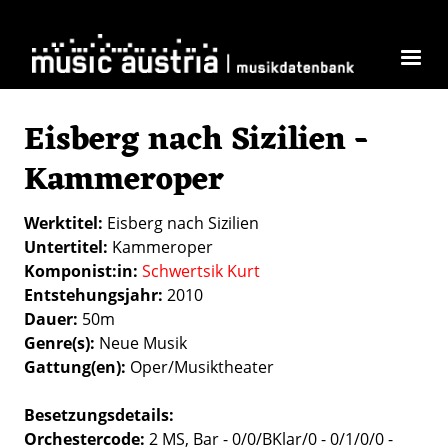
Direkt zum Inhalt
Eisberg nach Sizilien -
Kammeroper
Werktitel
Eisberg nach Sizilien
Untertitel
Kammeroper
Komponist:in
Schwertsik Kurt
Entstehungsjahr
2010
Dauer
50m
Genre(s)
Neue Musik
Gattung(en)
Oper/Musiktheater
Besetzungsdetails
Orchestercode:
2 MS, Bar - 0/0/BKlar/0 - 0/1/0/0 -