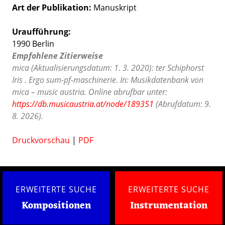
Art der Publikation
Manuskript
Uraufführung:
1990 Berlin
Empfohlene Zitierweise
mica (Aktualisierungsdatum: 1. 3. 2020): ter Schiphorst
Iris . Ergo sum-pf-maschinerie. In: Musikdatenbank von
mica – music austria. Online abrufbar unter:
https://db.musicaustria.at/node/189351
(Abrufdatum: 9.
8. 2026).
Druckvorschau
|
PDF
ERWEITERTE SUCHE
ERWEITERTE SUCHE
Kompositionen
Instrumentation