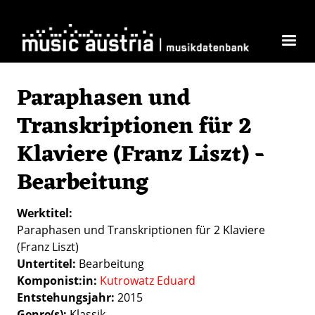
Direkt zum Inhalt
Paraphasen und
Transkriptionen für 2
Klaviere (Franz Liszt) -
Bearbeitung
Werktitel
Paraphasen und Transkriptionen für 2 Klaviere
(Franz Liszt)
Untertitel
Bearbeitung
Komponist:in
Kutrowatz Eduard
Entstehungsjahr
2015
Genre(s)
Klassik