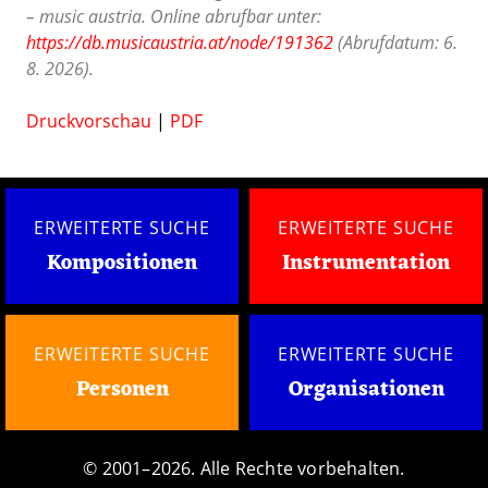
– music austria. Online abrufbar unter:
https://db.musicaustria.at/node/191362
(Abrufdatum: 6.
8. 2026).
Druckvorschau
|
PDF
ERWEITERTE SUCHE
ERWEITERTE SUCHE
Kompositionen
Instrumentation
ERWEITERTE SUCHE
ERWEITERTE SUCHE
Personen
Organisationen
© 2001–2026. Alle Rechte vorbehalten.