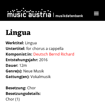
Direkt zum Inhalt
Lingua
Werktitel
Lingua
Untertitel
for chorus a cappella
Komponist:in
Deutsch Bernd Richard
Entstehungsjahr
2016
Dauer
12m
Genre(s)
Neue Musik
Gattung(en)
Vokalmusik
Besetzung
Chor
Besetzungsdetails
Chor (1)