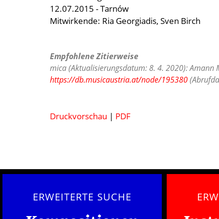
12.07.2015 - Tarnów
Mitwirkende: Ria Georgiadis, Sven Birch
Empfohlene Zitierweise
mica (Aktualisierungsdatum: 8. 4. 2020): Amann 
https://db.musicaustria.at/node/195380
(Abrufda
Druckvorschau
|
PDF
ERWEITERTE SUCHE
ERW