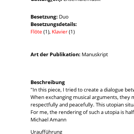
Besetzung
Duo
Besetzungsdetails
Flöte
(1),
Klavier
(1)
Art der Publikation
Manuskript
Beschreibung
"In this piece, I tried to create a dialogue 
When exchanging musical arguments, they may
respectfully and peacefully. This utopian sit
For me, the rendering of such a utopia is ha
Michael Amann
Uraufführung