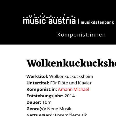
Direkt zum Inhalt
Komponist:innen
Wolkenkuckucksh
Werktitel
Wolkenkuckucksheim
Untertitel
Für Flöte und Klavier
Komponist:in
Amann Michael
Entstehungsjahr
2014
Dauer
10m
Genre(s)
Neue Musik
Gattung(en)
Ensemblemusik