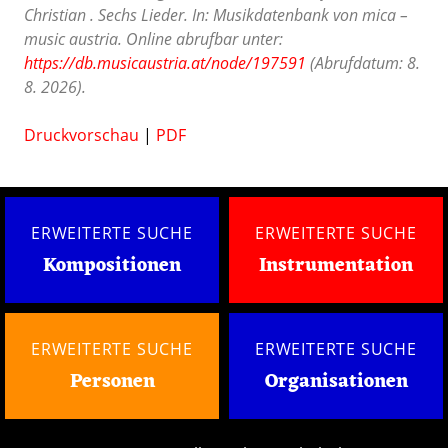
Christian . Sechs Lieder. In: Musikdatenbank von mica –
music austria. Online abrufbar unter:
https://db.musicaustria.at/node/197591
(Abrufdatum: 8.
8. 2026).
Druckvorschau
|
PDF
ERWEITERTE SUCHE
ERWEITERTE SUCHE
Kompositionen
Instrumentation
ERWEITERTE SUCHE
ERWEITERTE SUCHE
Personen
Organisationen