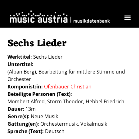
Direkt zum Inhalt
Sechs Lieder
Werktitel
Sechs Lieder
Untertitel
(Alban Berg), Bearbeitung für mittlere Stimme und
Orchester
Komponist:in
Ofenbauer Christian
Beteiligte Personen (Text)
Mombert Alfred, Storm Theodor, Hebbel Friedrich
Dauer
13m
Genre(s)
Neue Musik
Gattung(en)
Orchestermusik
Vokalmusik
Sprache (Text)
Deutsch