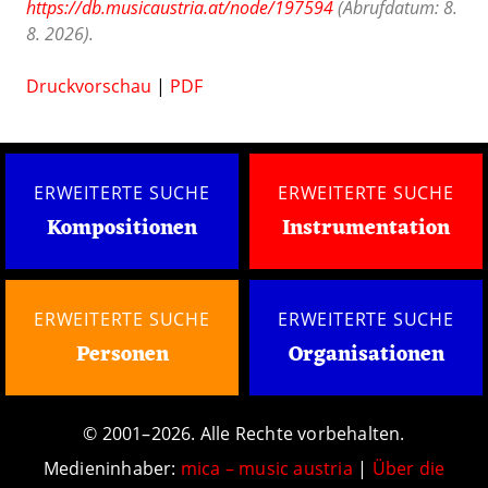
https://db.musicaustria.at/node/197594
(Abrufdatum: 8.
8. 2026).
Druckvorschau
|
PDF
ERWEITERTE SUCHE
ERWEITERTE SUCHE
Kompositionen
Instrumentation
ERWEITERTE SUCHE
ERWEITERTE SUCHE
Personen
Organisationen
© 2001–2026. Alle Rechte vorbehalten.
Medieninhaber:
mica – music austria
|
Über die