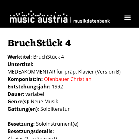
Direkt zum Inhalt
BruchStück 4
Werktitel
BruchStück 4
Untertitel
MEDEAKOMMENTAR für präp. Klavier (Version B)
Komponist:in
Ofenbauer Christian
Entstehungsjahr
1992
Dauer
variabel
Genre(s)
Neue Musik
Gattung(en)
Sololiteratur
Besetzung
Soloinstrument(e)
Besetzungsdetails
Klavier (1, präpariert)