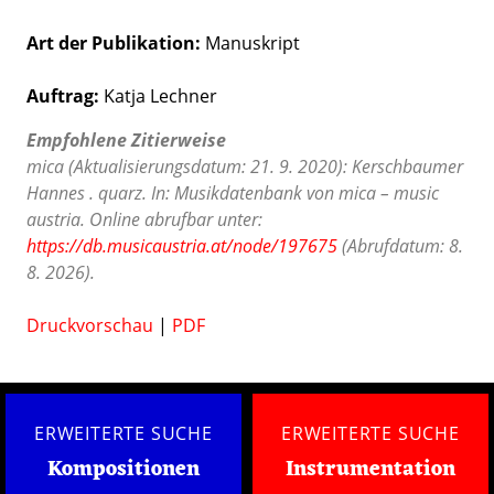
Art der Publikation
Manuskript
Auftrag:
Katja Lechner
Empfohlene Zitierweise
mica (Aktualisierungsdatum: 21. 9. 2020): Kerschbaumer
Hannes . quarz. In: Musikdatenbank von mica – music
austria. Online abrufbar unter:
https://db.musicaustria.at/node/197675
(Abrufdatum: 8.
8. 2026).
Druckvorschau
|
PDF
ERWEITERTE SUCHE
ERWEITERTE SUCHE
Kompositionen
Instrumentation