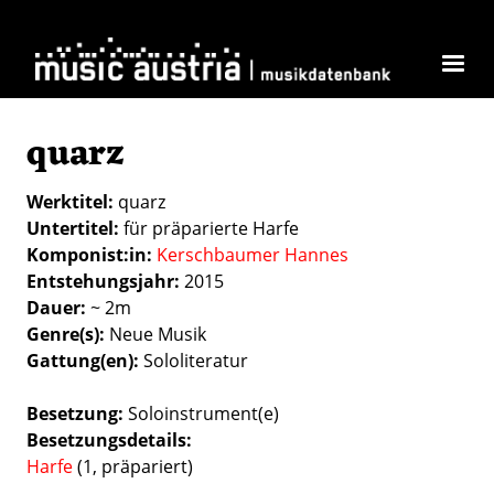
Direkt zum Inhalt
quarz
Werktitel
quarz
Untertitel
für präparierte Harfe
Komponist:in
Kerschbaumer Hannes
Entstehungsjahr
2015
Dauer
~ 2m
Genre(s)
Neue Musik
Gattung(en)
Sololiteratur
Besetzung
Soloinstrument(e)
Besetzungsdetails
Harfe
(1, präpariert)