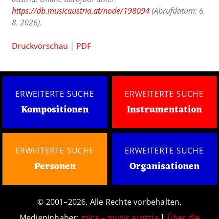
https://db.musicaustria.at/node/198094
(Abrufdatum: 6.
8. 2026).
Druckvorschau
|
PDF
ERWEITERTE SUCHE
ERWEITERTE SUCHE
Kompositionen
Instrumentation
ERWEITERTE SUCHE
ERWEITERTE SUCHE
Personen
Organisationen
© 2001–2026. Alle Rechte vorbehalten.
Medieninhaber:
mica – music austria
|
Über die