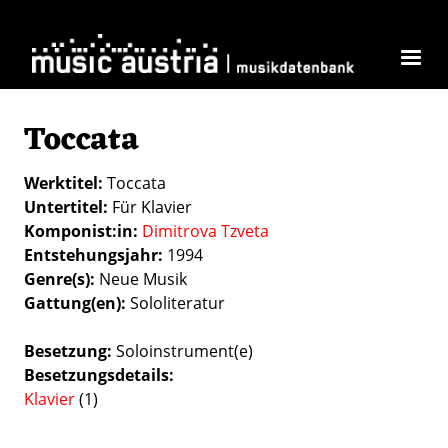
Direkt zum Inhalt
Toccata
Werktitel
Toccata
Untertitel
Für Klavier
Komponist:in
Dimitrova Tzveta
Entstehungsjahr
1994
Genre(s)
Neue Musik
Gattung(en)
Sololiteratur
Besetzung
Soloinstrument(e)
Besetzungsdetails
Klavier
(1)