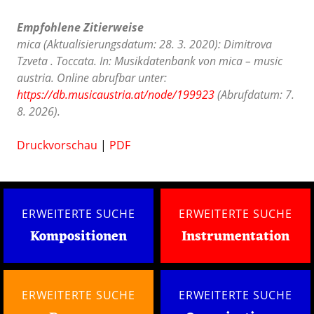
Empfohlene Zitierweise
mica (Aktualisierungsdatum: 28. 3. 2020): Dimitrova
Tzveta . Toccata. In: Musikdatenbank von mica – music
austria. Online abrufbar unter:
https://db.musicaustria.at/node/199923
(Abrufdatum: 7.
8. 2026).
Druckvorschau
|
PDF
ERWEITERTE SUCHE
ERWEITERTE SUCHE
Kompositionen
Instrumentation
ERWEITERTE SUCHE
ERWEITERTE SUCHE