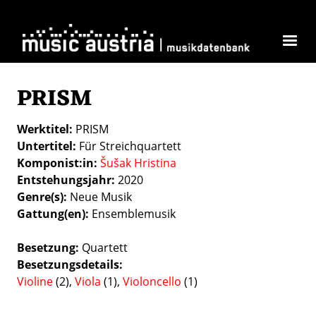
Direkt zum Inhalt
PRISM
Werktitel
PRISM
Untertitel
Für Streichquartett
Komponist:in
Šušak Hristina
Entstehungsjahr
2020
Genre(s)
Neue Musik
Gattung(en)
Ensemblemusik
Besetzung
Quartett
Besetzungsdetails
Violine
(2),
Viola
(1),
Violoncello
(1)