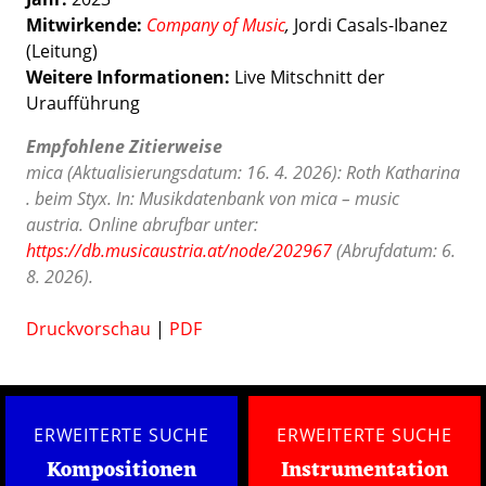
Mitwirkende:
Company of Music
,
Jordi Casals-Ibanez
(Leitung)
Weitere Informationen:
Live Mitschnitt der
Uraufführung
Empfohlene Zitierweise
mica (Aktualisierungsdatum: 16. 4. 2026): Roth Katharina
. beim Styx. In: Musikdatenbank von mica – music
austria. Online abrufbar unter:
https://db.musicaustria.at/node/202967
(Abrufdatum: 6.
8. 2026).
Druckvorschau
|
PDF
ERWEITERTE SUCHE
ERWEITERTE SUCHE
Kompositionen
Instrumentation