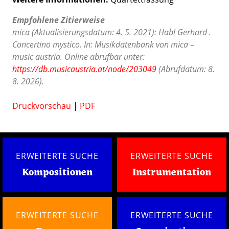
Empfohlene Zitierweise
mica (Aktualisierungsdatum: 4. 5. 2021): Habl Gerhard .
Concertino mystico. In: Musikdatenbank von mica –
music austria. Online abrufbar unter:
https://db.musicaustria.at/node/203049
(Abrufdatum: 8.
8. 2026).
Druckvorschau
|
PDF
ERWEITERTE SUCHE
ERWEITERTE SUCHE
Kompositionen
Instrumentation
ERWEITERTE SUCHE
ERWEITERTE SUCHE