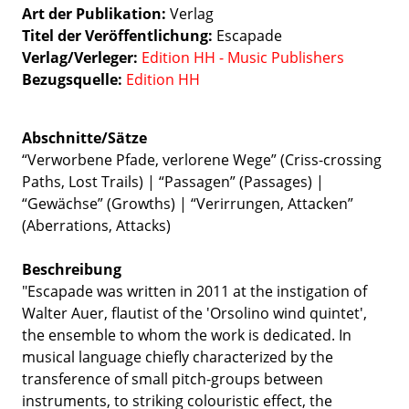
Art der Publikation
Verlag
Titel der Veröffentlichung
Escapade
Verlag/Verleger
Edition HH - Music Publishers
Bezugsquelle:
Edition HH
Abschnitte/Sätze
“Verworbene Pfade, verlorene Wege” (Criss-crossing
Paths, Lost Trails) | “Passagen” (Passages) |
“Gewächse” (Growths) | “Verirrungen, Attacken”
(Aberrations, Attacks)
Beschreibung
"Escapade was written in 2011 at the instigation of
Walter Auer, flautist of the 'Orsolino wind quintet',
the ensemble to whom the work is dedicated. In
musical language chiefly characterized by the
transference of small pitch-groups between
instruments, to striking colouristic effect, the