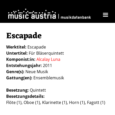
Direkt zum Inhalt
Escapade
Werktitel
Escapade
Untertitel
Für Bläserquintett
Komponist:in
Alcalay Luna
Entstehungsjahr
2011
Genre(s)
Neue Musik
Gattung(en)
Ensemblemusik
Besetzung
Quintett
Besetzungsdetails
Flöte (1), Oboe (1), Klarinette (1), Horn (1), Fagott (1)