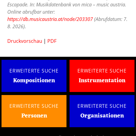
Escapade. In: Musikdatenbank von mica – music austria.
Online abrufbar unter:
https://db.musicaustria.at/node/203307
(Abrufdatum: 7.
8. 2026).
Druckvorschau
|
PDF
ERWEITERTE SUCHE
ERWEITERTE SUCHE
Kompositionen
Instrumentation
ERWEITERTE SUCHE
ERWEITERTE SUCHE
Personen
Organisationen