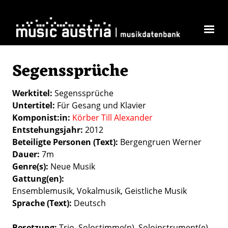
Direkt zum Inhalt
Segenssprüche
Werktitel
Segenssprüche
Untertitel
Für Gesang und Klavier
Komponist:in
Körber Till Alexander
Entstehungsjahr
2012
Beteiligte Personen (Text)
Bergengruen Werner
Dauer
7m
Genre(s)
Neue Musik
Gattung(en)
Ensemblemusik
Vokalmusik
Geistliche Musik
Sprache (Text)
Deutsch
Besetzung
Trio
Solostimme(n)
Soloinstrument(e)