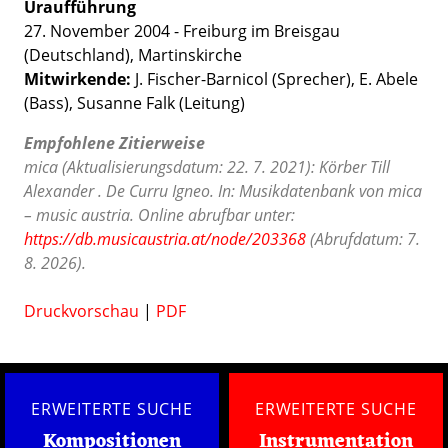
Uraufführung
27. November 2004 - Freiburg im Breisgau
(Deutschland), Martinskirche
Mitwirkende:
J. Fischer-Barnicol (Sprecher), E. Abele
(Bass), Susanne Falk (Leitung)
Empfohlene Zitierweise
mica (Aktualisierungsdatum: 22. 7. 2021): Körber Till
Alexander . De Curru Igneo. In: Musikdatenbank von mica
– music austria. Online abrufbar unter:
https://db.musicaustria.at/node/203368
(Abrufdatum: 7.
8. 2026).
Druckvorschau
|
PDF
ERWEITERTE SUCHE
ERWEITERTE SUCHE
Kompositionen
Instrumentation