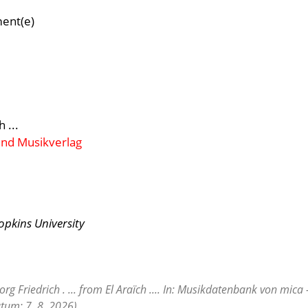
ment(e)
h ...
und Musikverlag
opkins University
g Friedrich . ... from El Araïch .... In: Musikdatenbank von mica
tum: 7. 8. 2026).