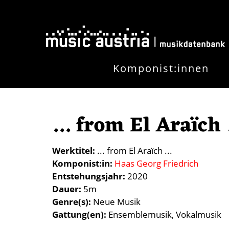
Direkt zum Inhalt
Komponist:innen
... from El Araïch .
Werktitel
... from El Araïch ...
Komponist:in
Haas Georg Friedrich
Entstehungsjahr
2020
Dauer
5m
Genre(s)
Neue Musik
Gattung(en)
Ensemblemusik
Vokalmusik