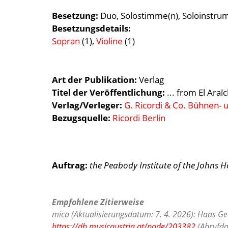
Besetzung
Duo
Solostimme(n)
Soloinstru
Besetzungsdetails
Sopran
(1),
Violine
(1)
Art der Publikation
Verlag
Titel der Veröffentlichung
... from El Araïc
Verlag/Verleger
G. Ricordi & Co. Bühnen- 
Bezugsquelle:
Ricordi Berlin
Auftrag:
the Peabody Institute of the Johns H
Empfohlene Zitierweise
mica (Aktualisierungsdatum: 7. 4. 2026): Haas Geor
https://db.musicaustria.at/node/203382
(Abrufda