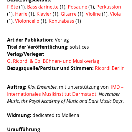
Flöte
(1),
Bassklarinette
(1),
Posaune
(1),
Perkussion
(1),
Harfe
(1),
Klavier
(1),
Gitarre
(1),
Violine
(1),
Viola
(1),
Violoncello
(1),
Kontrabass
(1)
Art der Publikation
Verlag
Titel der Veröffentlichung
solstices
Verlag/Verleger
G. Ricordi & Co. Bühnen- und Musikverlag
Bezugsquelle/Partitur und Stimmen:
Ricordi Berlin
Auftrag:
Riot Ensemble
, mit unterstützung von
IMD –
Internationales Musikinstitut Darmstadt
,
November
Music
,
the Royal Academy of Music and Dark Music Days
.
Widmung:
dedicated to Mollena
Uraufführung