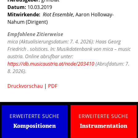
Datum:
10.03.2019
Mitwirkende:
Riot Ensemble
, Aaron Holloway-
Nahum (Dirigent)
Empfohlene Zitierweise
mica (Aktualisierungsdatum: 7. 4. 2026): Haas Georg
Friedrich . solstices. In: Musikdatenbank von mica – music
austria. Online abrufbar unter:
https://db.musicaustria.at/node/203410
(Abrufdatum: 7.
8. 2026).
Druckvorschau
|
PDF
ERWEITERTE SUCHE
ERWEITERTE SUCHE
Kompositionen
Instrumentation