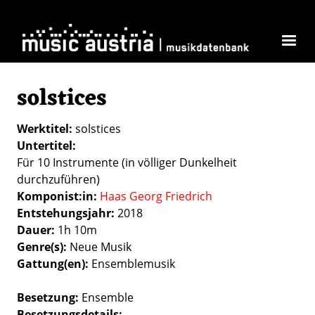
Direkt zum Inhalt
solstices
Werktitel
solstices
Untertitel
Für 10 Instrumente (in völliger Dunkelheit
durchzuführen)
Komponist:in
Haas Georg Friedrich
Entstehungsjahr
2018
Dauer
1h 10m
Genre(s)
Neue Musik
Gattung(en)
Ensemblemusik
Besetzung
Ensemble
Besetzungsdetails