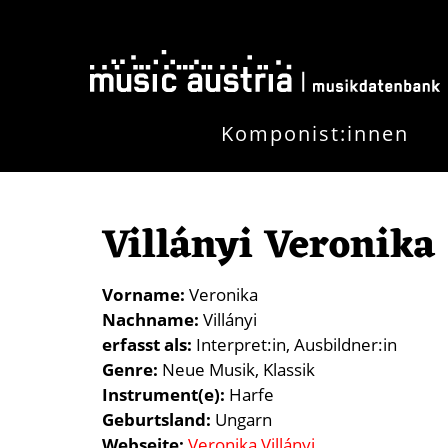
Direkt zum Inhalt
Komponist:innen
Villányi Veronika
Vorname
Veronika
Nachname
Villányi
erfasst als
Interpret:in
Ausbildner:in
Genre
Neue Musik
Klassik
Instrument(e)
Harfe
Geburtsland
Ungarn
Webseite
Veronika Villányi